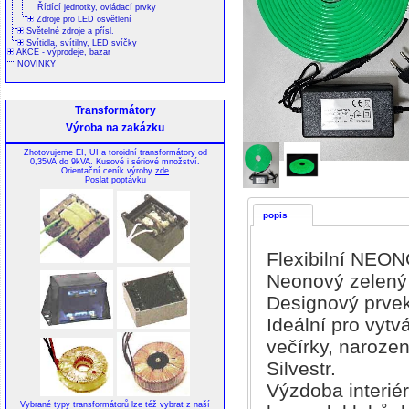
Řídící jednotky, ovládací prvky
Zdroje pro LED osvětlení
Světelné zdroje a přísl.
Svítidla, svítilny, LED svíčky
AKCE - výprodeje, bazar
NOVINKY
Transformátory
Výroba na zakázku
Zhotovujeme EI, UI a toroidní transformátory od
0,35VA do 9kVA. Kusové i sériové množství.
Orientační ceník výroby
zde
Poslat
poptávku
popis
Flexibilní NEO
Neonový zelený 
Designový prvek
Ideální pro vytv
večírky, narozen
Silvestr.
Výzdoba interiér
Vybrané typy transformátorů lze též vybrat z naší