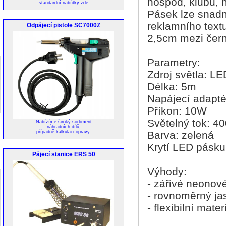
hospod, klubů, 
standardní nabídky
zde
Pásek lze snadn
reklamního text
Odpájecí pistole SC7000Z
2,5cm mezi čern
Parametry:
Zdroj světla: LE
Délka: 5m
Napájecí adapté
Příkon: 10W
Světelný tok: 4
Nabízíme široký sortiment
náhradních dílů
,
Barva: zelená
případně
kalkulaci opravy
.
Krytí LED pásku
Pájecí stanice ERS 50
Výhody:
- zářivé neonov
- rovnoměrný ja
- flexibilní mater