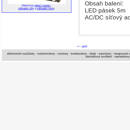
Obsah balení:
Nabízíme
pájecí stanici
,
LED pásek 5m
náhradní díly
a
náhradní hroty
.
AC/DC síťový a
<-- zpět
elektronické součástky - transformátory - rezistory - kondenzátory - diody - tranzistory - integrované o
diskotékové osvětlení - reproduktory 