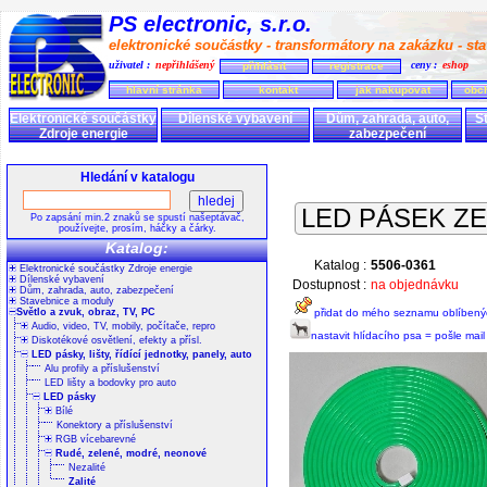
PS electronic, s.r.o.
elektronické součástky - transformátory na zakázku - stav
uživatel :
nepřihlášený
ceny :
eshop
přihlásit
registrace
hlavní stránka
kontakt
jak nakupovat
obc
Elektronické součástky
Dílenské vybavení
Dům, zahrada, auto,
S
Zdroje energie
zabezpečení
Hledání v katalogu
LED PÁSEK ZE
Po zapsání min.2 znaků se spustí našeptávač,
používejte, prosím, háčky a čárky.
Katalog:
Katalog :
5506-0361
Elektronické součástky Zdroje energie
Dílenské vybavení
Dostupnost :
na objednávku
Dům, zahrada, auto, zabezpečení
Stavebnice a moduly
Světlo a zvuk, obraz, TV, PC
přidat do mého seznamu oblíbený
Audio, video, TV, mobily, počítače, repro
nastavit hlídacího psa = pošle mai
Diskotékové osvětlení, efekty a přísl.
LED pásky, lišty, řídící jednotky, panely, auto
Alu profily a příslušenství
LED lišty a bodovky pro auto
LED pásky
Bílé
Konektory a příslušenství
RGB vícebarevné
Rudé, zelené, modré, neonové
Nezalité
Zalité