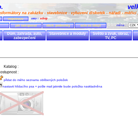
.o.
vel
sformátory na zakázku - stavebnice - vybavení diskoték - nářadí - měřící 
ceny :
eshop
registrace
měna :
jak nakupovat
obch. podmínky
ochr.os.údajů
Dům, zahrada, auto,
Stavebnice a moduly
Světlo a zvuk, obraz,
zabezpečení
TV, PC
Katalog :
ostupnost :
přidat do mého seznamu oblíbených položek
nastavit hlídacího psa = pošle mail jakmile bude položka naskladněna