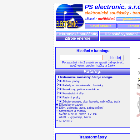
PS electronic, s.r
elektronické součástky - tran
uživatel :
nepřihlášený
přihlásit
hlavní stránka
kontakt
Elektronické součástky
Dílenské vybavení
Zdroje energie
Hledání v katalogu
Po zapsání min.2 znaků se spustí našeptávač,
používejte, prosím, háčky a čárky.
Katalog:
D
Elektronické součástky Zdroje energie
Aktivní prvky
Kabely a příslušenství, bužírky
Konektory, patice a redukce
Konstrukční díly
Pasivní prvky
Zdroje energie, aku, baterie, nabíječky, trafa
Dílenské vybavení
Dům, zahrada, auto, zabezpečení
Stavebnice a moduly
Světlo a zvuk, obraz, TV, PC
AKCE - výprodeje, bazar
NOVINKY
Transformátory