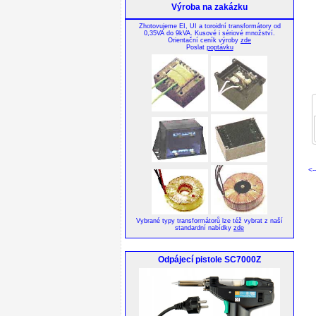
Výroba na zakázku
Zhotovujeme EI, UI a toroidní transformátory od
0,35VA do 9kVA. Kusové i sériové množství.
Orientační ceník výroby
zde
Poslat
poptávku
<-
Vybrané typy transformátorů lze též vybrat z naší
standardní nabídky
zde
Odpájecí pistole SC7000Z