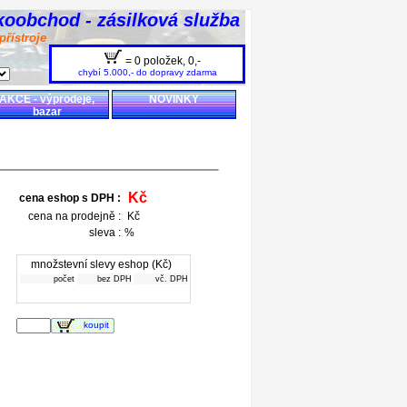
koobchod - zásilková služba
přístroje
= 0 položek,
0,-
chybí 5.000,- do dopravy zdarma
AKCE - výprodeje,
NOVINKY
bazar
Kč
cena eshop s DPH :
cena na prodejně :
Kč
sleva :
%
množstevní slevy eshop (Kč)
počet
bez DPH
vč. DPH
koupit