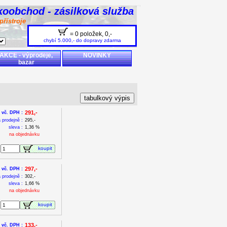
koobchod - zásilková služba
přístroje
= 0 položek,
0,-
chybí 5.000,- do dopravy zdarma
AKCE - výprodeje,
NOVINKY
bazar
291,-
 vč. DPH :
 prodejně :
295,-
sleva :
1,36 %
na objednávku
koupit
297,-
 vč. DPH :
 prodejně :
302,-
sleva :
1,66 %
na objednávku
koupit
133,-
 vč. DPH :