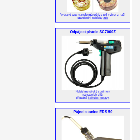
Vybrané typy transformátorů lze též vybrat z naší
standardní nabídky
zde
Odpájecí pistole SC7000Z
Nabízíme široký sortiment
náhradních dílů
,
případně
kalkulaci opravy
.
Pájecí stanice ERS 50