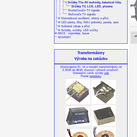
Držáky TVa AV techniky, kabelové lišty
Držáky TV, LCD, LED, plasma
Rozbočovače TV signálu
Slučovače TV signálu
Diskotékové osvětlení, efekty a přísl.
LED pásky, lišty, řídící jednotky, panely, auto
Světelné zdroje a přísl.
Svítidla, svítilny, LED svíčky
AKCE - výprodeje, bazar
el
NOVINKY
Transformátory
Výroba na zakázku
Zhotovujeme EI, UI a toroidní transformátory od
0,35VA do 9kVA. Kusové i sériové množství.
Orientační ceník výroby
zde
Poslat
poptávku