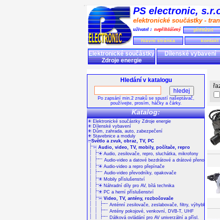
PS electronic, s.r
elektronické součástky - tran
uživatel :
nepřihlášený
přihlásit
hlavní stránka
kontakt
Elektronické součástky
Dílenské vybavení
Zdroje energie
Hledání v katalogu
řa
Po zapsání min.2 znaků se spustí našeptávač,
používejte, prosím, háčky a čárky.
Katalog:
Elektronické součástky Zdroje energie
Dílenské vybavení
Dům, zahrada, auto, zabezpečení
Stavebnice a moduly
Světlo a zvuk, obraz, TV, PC
Audio, video, TV, mobily, počítače, repro
Audio, zesilovače, repro, sluchátka, mikrofony
Audio-video a datové bezdrátové a drátové přenosy
Audio-video a repro přepínače
Audio-video převodníky, opakovače
Mobily příslušenství
Náhradní díly pro AV, bílá technika
PC a herní příslušenství
Video, TV, antény, rozbočovače
Anténní zesilovače, zeslabovače, filtry, výhybky
Antény pokojové, venkovní, DVB-T, UHF
Dálková ovládání pro AV univerzální a přísl.