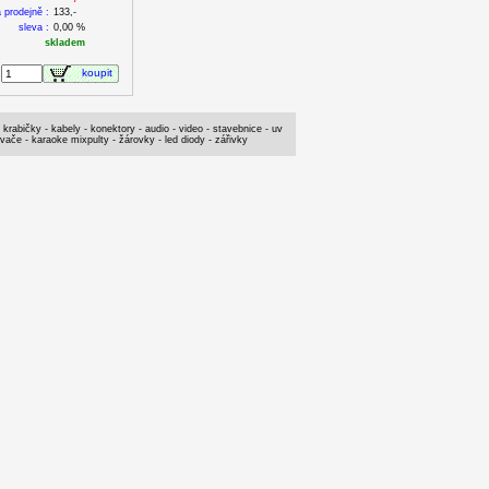
 prodejně :
133,-
sleva :
0,00 %
skladem
koupit
 krabičky - kabely - konektory - audio - video - stavebnice - uv
ovače - karaoke mixpulty - žárovky - led diody - zářivky