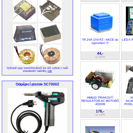
TR 2VA-15V-PZ - AKCE do
LED-5 
vyprodání !!!
44,-
vč.DPH
Vybrané typy transformátorů lze též vybrat z naší
standardní nabídky
zde
Odpájecí pistole SC7000Z
HM042 TRIAKOVÝ
A
REGULÁTOR AC MOTORŮ
SILI
4000W
PODL
176,-
vč.DPH