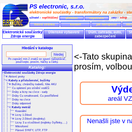
PS electronic, s.r.o.
elektronické součástky - transformátory na zakázku - stav
uživatel :
nepřihlášený
ceny :
eshop
přihlásit
registrace
hlavní stránka
kontakt
jak nakupovat
obc
Elektronické součástky
Dílenské vybavení
Dům, zahrada, auto,
S
Zdroje energie
zabezpečení
Hledání v katalogu
<-Tato skupin
Po zapsání min.2 znaků se spustí našeptávač,
používejte, prosím, háčky a čárky.
prosím, volbou
Katalog:
Elektronické součástky Zdroje energie
Aktivní prvky
Kabely a příslušenství, bužírky
Bužírky, chráničky kabelů, fólie AKU
Výde
Cu opletení pro stínění vodičů
Dráty a licny na cívce - sady
Dráty Cu smaltované, Cu postříbřené
areál V
Dráty na cívce
Dráty odporové
Kabely metráž
Koaxiální
Licny 1-žilové
Licny 2-žilové (dvojlinky)
Nenašli jste v 
Licny 3 a vícežilové (trojlinky čtyřlinky,....)
Mikrofonní
Párové SYKFY, UTP, FTP