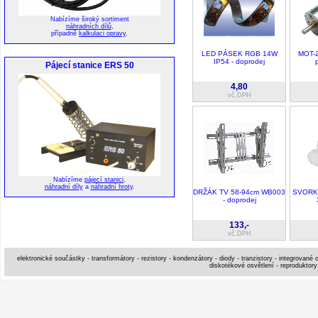
Nabízíme široký sortiment
náhradních dílů
,
případně
kalkulaci opravy
.
LED PÁSEK RGB 14W
MOT-2
IP54 - doprodej
Pájecí stanice ERS 50
4,80
vč.DPH
Nabízíme
pájecí stanici
,
náhradní díly
a
náhradní hroty
.
DRŽÁK TV 58-94cm WB003
SVORK
- doprodej
133,-
vč.DPH
elektronické součástky - transformátory - rezistory - kondenzátory - diody - tranzistory - integrované o
diskotékové osvětlení - reproduktory 