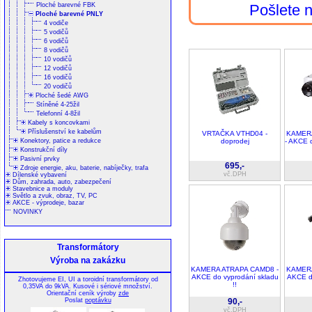
Ploché barevné FBK
Pošlete
Ploché barevné PNLY
4 vodiče
5 vodičů
6 vodičů
8 vodičů
10 vodičů
12 vodičů
16 vodičů
20 vodičů
Ploché šedé AWG
Stíněné 4-25žil
Telefonní 4-8žil
Kabely s koncovkami
Příslušenství ke kabelům
VRTAČKA VTHD04 -
KAMER
Konektory, patice a redukce
doprodej
- AKCE 
Konstrukční díly
Pasivní prvky
695,-
Zdroje energie, aku, baterie, nabíječky, trafa
vč.DPH
Dílenské vybavení
Dům, zahrada, auto, zabezpečení
Stavebnice a moduly
Světlo a zvuk, obraz, TV, PC
AKCE - výprodeje, bazar
NOVINKY
Transformátory
Výroba na zakázku
KAMERA ATRAPA CAMD8 -
KAMERA
AKCE do vyprodání skladu
AKCE do
Zhotovujeme EI, UI a toroidní transformátory od
!!
0,35VA do 9kVA. Kusové i sériové množství.
Orientační ceník výroby
zde
Poslat
poptávku
90,-
vč.DPH