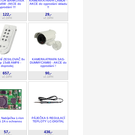
TOR BANKOVEK
KAMERA ATRAPA CAMD6 -
x6W - AKCE do
AKCE do vyprodání skladu
yprodání !!!
!!
122,-
29,-
vč.DPH
vč.DPH
Í ZESILOVAČ 8x
KAMERA ATRAPA SAS-
up 15dB AMP8 -
DUMMYCAM80 - AKCE do
doprodej
vyprodání !
657,-
90,-
vč.DPH
vč.DPH
Nabíječka Li-Ion
PÁJEČKA S REGULACÍ
ů 2A s ochranou
TEPLOTY LC-DIGITAL
57,-
436,-