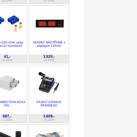
vč.DPH
vč.DPH
-2ZK+2VK sada
HODINY NÁSTĚNNÉ s
ecích konektorů
displejem 125mm
41,-
3.920,-
vč.DPH
vč.DPH
NNECTION BOX2-
PÁJECÍ STANICE
VEL
PEN30ESD
687,-
3.609,-
vč.DPH
vč.DPH