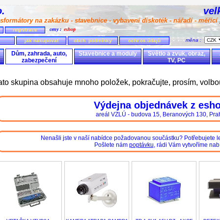
.o.
vel
sformátory na zakázku - stavebnice - vybavení diskoték - nářadí - měřící 
ceny :
eshop
registrace
měna :
jak nakupovat
obch. podmínky
ochr.os.údajů
Dům, zahrada, auto,
Stavebnice a moduly
Světlo a zvuk, obraz,
zabezpečení
TV, PC
ato skupina obsahuje mnoho položek, pokračujte, prosím, volbo
Výdejna objednávek z esh
areál VZLÚ - budova 15, Beranových 130, Pra
Nenašli jste v naší nabídce požadovanou součástku? Potřebujete le
Pošlete nám
poptávku
, rádi Vám vytvoříme nab