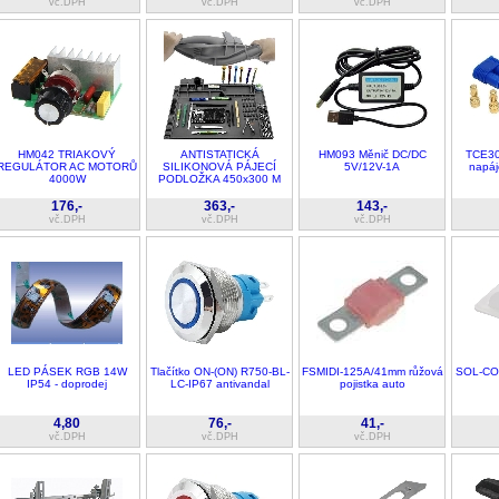
vč.DPH
vč.DPH
vč.DPH
HM042 TRIAKOVÝ
ANTISTATICKÁ
HM093 Měnič DC/DC
TCE30
REGULÁTOR AC MOTORŮ
SILIKONOVÁ PÁJECÍ
5V/12V-1A
napáj
4000W
PODLOŽKA 450x300 M
176,-
363,-
143,-
vč.DPH
vč.DPH
vč.DPH
LED PÁSEK RGB 14W
Tlačítko ON-(ON) R750-BL-
FSMIDI-125A/41mm růžová
SOL-CO
IP54 - doprodej
LC-IP67 antivandal
pojistka auto
4,80
76,-
41,-
vč.DPH
vč.DPH
vč.DPH