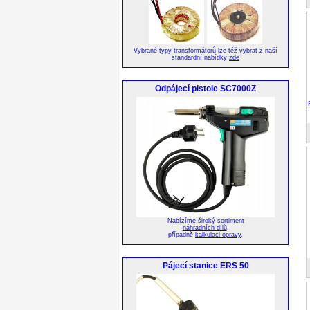
Vybrané typy transformátorů lze též vybrat z naší
standardní nabídky
zde
Odpájecí pistole SC7000Z
Nabízíme široký sortiment
náhradních dílů
,
případně
kalkulaci opravy
.
Pájecí stanice ERS 50