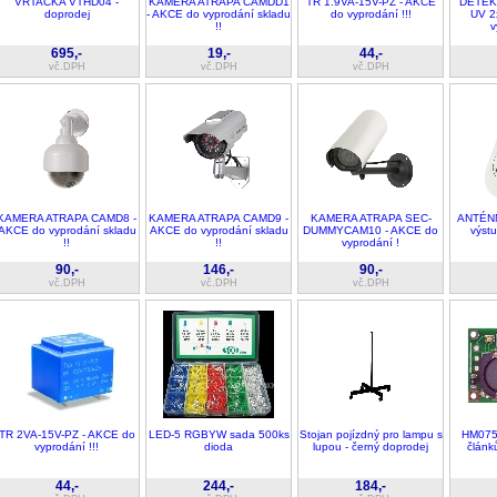
VRTAČKA VTHD04 -
KAMERA ATRAPA CAMDD1
TR 1.9VA-15V-PZ - AKCE
DETEK
doprodej
- AKCE do vyprodání skladu
do vyprodání !!!
UV 2
!!
v
695,-
19,-
44,-
vč.DPH
vč.DPH
vč.DPH
KAMERA ATRAPA CAMD8 -
KAMERA ATRAPA CAMD9 -
KAMERA ATRAPA SEC-
ANTÉNN
AKCE do vyprodání skladu
AKCE do vyprodání skladu
DUMMYCAM10 - AKCE do
výst
!!
!!
vyprodání !
90,-
146,-
90,-
vč.DPH
vč.DPH
vč.DPH
TR 2VA-15V-PZ - AKCE do
LED-5 RGBYW sada 500ks
Stojan pojízdný pro lampu s
HM075 
vyprodání !!!
dioda
lupou - černý doprodej
článk
44,-
244,-
184,-