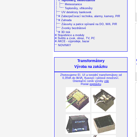
Teploměry, meteostanice
Meteostanice
Teploměry, vlhkoměry
UV detektory bankovek
Zabezpečovací technika, alarmy, kamery, PIR
Zahrada
Zásuvky a patice spínané na DO, Wifi, PIR
Zvonky bezdrátové
3D tisk
Stavebnice a moduly
Světlo a zvuk, obraz, TV, PC
AKCE - výprodeje, bazar
NOVINKY
Transformátory
Výroba na zakázku
Zhotovujeme EI, UI a toroidní transformátory od
0,35VA do 9kVA. Kusové i sériové množství.
Orientační ceník výroby
zde
Poslat
poptávku