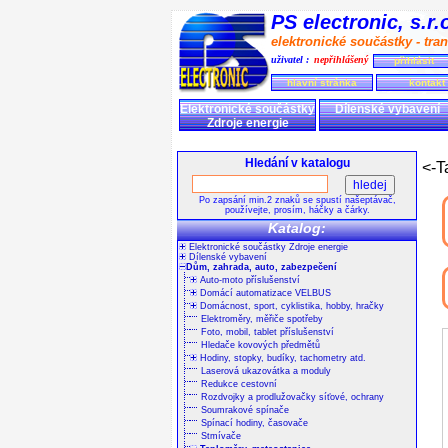
PS electronic, s.r
elektronické součástky - tran
uživatel :
nepřihlášený
přihlásit
hlavní stránka
kontakt
Elektronické součástky
Dílenské vybavení
Zdroje energie
Hledání v katalogu
<-T
Po zapsání min.2 znaků se spustí našeptávač,
používejte, prosím, háčky a čárky.
Katalog:
Elektronické součástky Zdroje energie
Dílenské vybavení
Dům, zahrada, auto, zabezpečení
Auto-moto příslušenství
Domácí automatizace VELBUS
Domácnost, sport, cyklistika, hobby, hračky
Elektroměry, měřiče spotřeby
Foto, mobil, tablet příslušenství
Hledače kovových předmětů
Hodiny, stopky, budíky, tachometry atd.
Laserová ukazovátka a moduly
Redukce cestovní
Rozdvojky a prodlužovačky síťové, ochrany
Soumrakové spínače
Spínací hodiny, časovače
Stmívače